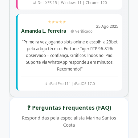
💻 Dell XPS 15 | Windows 11 | Chrome 120
⭐⭐⭐⭐⭐
25 Ago 2025
Amanda L. Ferreira
🔵 Verificado
"Primeira vez jogando slots online e escolhi a 23bet
pelo artigo técnico. Fortune Tiger RTP 96.81%
observado = confiança. Gráficos lindos no iPad.
Suporte via WhatsApp respondeu em minutos.
Recomendo!"
📱 iPad Pro 11" | iPadOS 17.0
❓ Perguntas Frequentes (FAQ)
Respondidas pela especialista Marina Santos
Costa