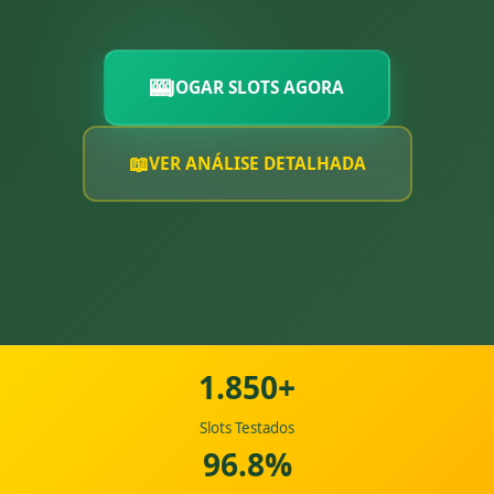
🎰
JOGAR SLOTS AGORA
📖
VER ANÁLISE DETALHADA
1.850+
Slots Testados
96.8%