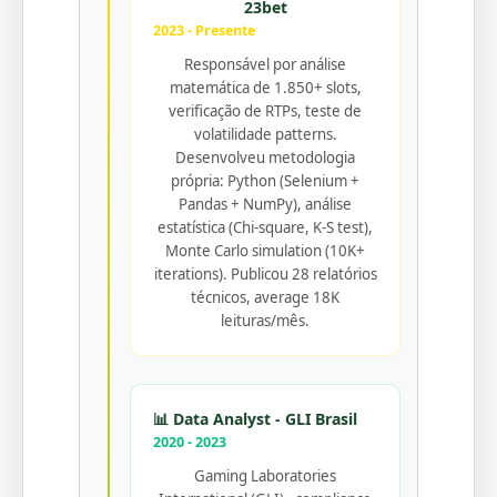
23bet
2023 - Presente
Responsável por análise
matemática de 1.850+ slots,
verificação de RTPs, teste de
volatilidade patterns.
Desenvolveu metodologia
própria: Python (Selenium +
Pandas + NumPy), análise
estatística (Chi-square, K-S test),
Monte Carlo simulation (10K+
iterations). Publicou 28 relatórios
técnicos, average 18K
leituras/mês.
📊 Data Analyst - GLI Brasil
2020 - 2023
Gaming Laboratories