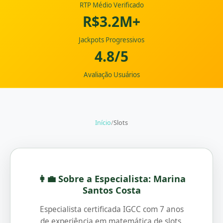
RTP Médio Verificado
R$3.2M+
Jackpots Progressivos
4.8/5
Avaliação Usuários
Início
/
Slots
👩‍💼 Sobre a Especialista: Marina
Santos Costa
Especialista certificada IGCC com 7 anos
de experiência em matemática de slots,