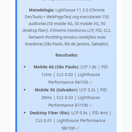
Metodologia:
Lighthouse 11.3.0 (Chrome
DevTools) + WebPageTest.org executaram 150
auditorias (50 mobile 4G, 50 mobile 3G, 50
desktop fiber). GTmetrix monitorou LCP, FID, CLS.
Network throttling simulou condições reais
brasileiras (São Paulo, Rio de Janeiro, Salvador).
Resultados:
Mobile 4G (São Paulo):
LCP 1.8s | FID
12ms | CLS 0.02 | Lighthouse
Performance 94/100 ✅
Mobile 3G (Salvador):
LCP 3.2s | FID
28ms | CLS 0.03 | Lighthouse
Performance 87/100 ✅
Desktop Fiber (Rio):
LCP 0.9s | FID 4ms |
CLS 0.01 | Lighthouse Performance
98/100 ✅