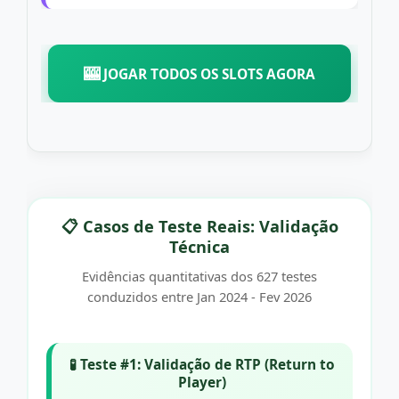
🎰
JOGAR TODOS OS SLOTS AGORA
📋 Casos de Teste Reais: Validação
Técnica
Evidências quantitativas dos 627 testes
conduzidos entre Jan 2024 - Fev 2026
🧪 Teste #1: Validação de RTP (Return to
Player)