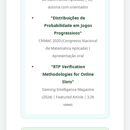
autoria com orientador
"Distribuições de
Probabilidade em Jogos
Progressivos"
CNMAC 2020 (Congresso Nacional
de Matemática Aplicada) |
Apresentação oral
"RTP Verification
Methodologies for Online
Slots"
Gaming Intelligence Magazine
(2024) | Featured Article | 3.2K
views