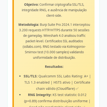
Objetivo:
Confirmar criptografia SSL/TLS,
integridade RNG, e ausência de manipulação
client-side.
Metodologia:
Burp Suite Pro 2024.1 interceptou
3.200 requests HTTP/HTTPS durante 50 sessões
de gameplay. Wireshark 4.0 analisou traffic
packet-level. Certificados SSL auditados
(ssllabs.com). RNG testado via Kolmogorov-
Smirnov test (10.000 samples) validando
uniformidade de distribuição.
Resultados:
SSL/TLS:
Qualcomm SSL Labs Rating: A+ |
TLS 1.3 enabled | HSTS ativo | Certificate
chain válido (Cloudflare) ✅
RNG Integrity:
KS test statistic 0.012
(p=0.89) confirma distribuição uniforme |