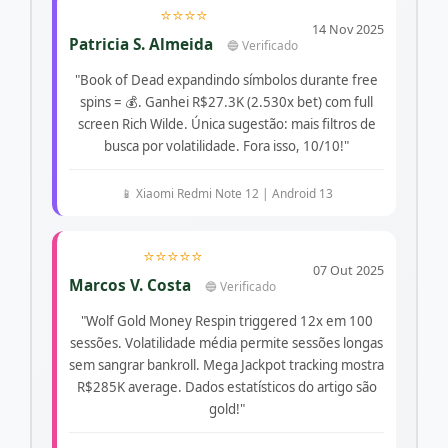
⭐⭐⭐⭐
14 Nov 2025
Patricia S. Almeida
🔵 Verificado
"Book of Dead expandindo símbolos durante free
spins = 💰. Ganhei R$27.3K (2.530x bet) com full
screen Rich Wilde. Única sugestão: mais filtros de
busca por volatilidade. Fora isso, 10/10!"
📱 Xiaomi Redmi Note 12 | Android 13
⭐⭐⭐⭐⭐
07 Out 2025
Marcos V. Costa
🔵 Verificado
"Wolf Gold Money Respin triggered 12x em 100
sessões. Volatilidade média permite sessões longas
sem sangrar bankroll. Mega Jackpot tracking mostra
R$285K average. Dados estatísticos do artigo são
gold!"