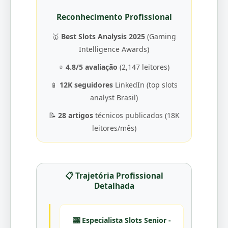
Reconhecimento Profissional
🥇
Best Slots Analysis 2025
(Gaming
Intelligence Awards)
⭐
4.8/5 avaliação
(2,147 leitores)
📱
12K seguidores
LinkedIn (top slots
analyst Brasil)
📝
28 artigos
técnicos publicados (18K
leitores/mês)
📋 Trajetória Profissional
Detalhada
🎰 Especialista Slots Senior -