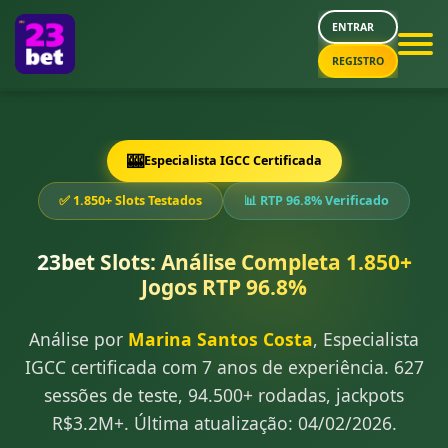
ENTRAR
REGISTRO
🎰
Especialista IGCC Certificada
✅ 1.850+ Slots Testados
📊 RTP 96.8% Verificado
23bet Slots: Análise Completa 1.850+
Jogos RTP 96.8%
Análise por
Marina Santos Costa
, Especialista
IGCC certificada com 7 anos de experiência. 627
sessões de teste, 94.500+ rodadas, jackpots
R$3.2M+. Última atualização: 04/02/2026.