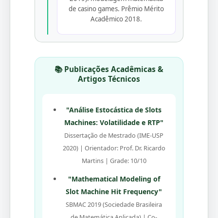
de casino games. Prêmio Mérito
Acadêmico 2018.
📚 Publicações Acadêmicas &
Artigos Técnicos
"Análise Estocástica de Slots
Machines: Volatilidade e RTP"
Dissertação de Mestrado (IME-USP
2020) | Orientador: Prof. Dr. Ricardo
Martins | Grade: 10/10
"Mathematical Modeling of
Slot Machine Hit Frequency"
SBMAC 2019 (Sociedade Brasileira
de Matemática Aplicada) | Co-