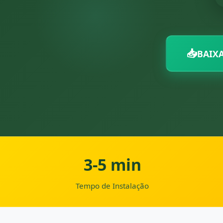
📥
BAIXA
3-5 min
Tempo de Instalação