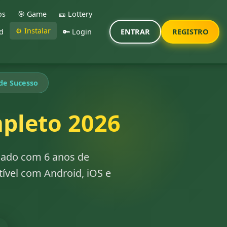
os
🎯 Game
🎫 Lottery
⚙️ Instalar
d
🔑 Login
ENTRAR
REGISTRO
de Sucesso
mpleto 2026
icado com 6 anos de
ível com Android, iOS e