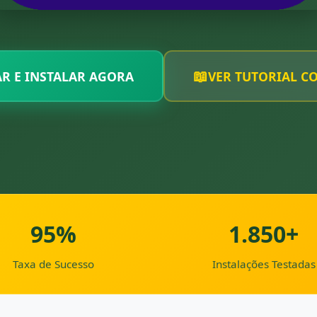
📖
R E INSTALAR AGORA
VER TUTORIAL C
95%
1.850+
Taxa de Sucesso
Instalações Testadas