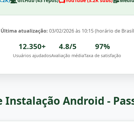
💻
📺
📝
3.2K)
GitHub (43 repos)
YouTube (3.2K subs)
Mediu
️
Última atualização:
03/02/2026 às 10:15 (horário de Brasíl
12.350+
4.8/5
97%
Usuários ajudados
Avaliação média
Taxa de satisfação
e Instalação Android - Pas