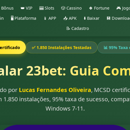
 Bônus
👑 VIP
🎰 Slots
🎲 Cassino
🍀 Fortune
🎮 Jog
in
🖥️ Plataforma
📱 APP
📥 APK
⬇️ Baixar
💾 Downloa
📝 Cadastro
rtificado
✅ 1.850 Instalações Testadas
📊 95% Taxa 
lar 23bet: Guia Co
zado por
Lucas Fernandes Oliveira
, MCSD certif
m 1.850 instalações, 95% taxa de sucesso, compat
Windows 7-11.