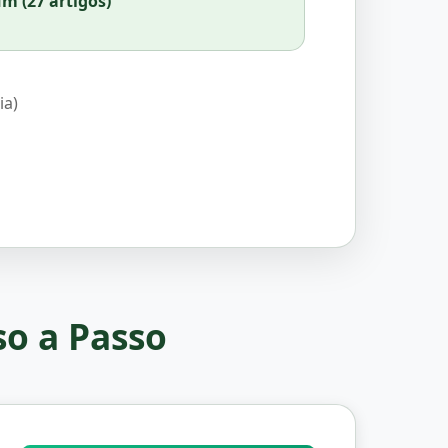
m (27 artigos)
ia)
so a Passo