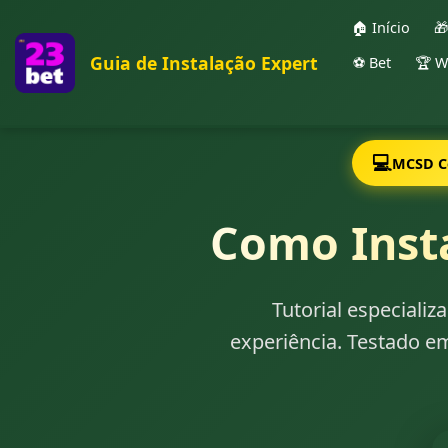
🏠 Início

Guia de Instalação Expert
⚽ Bet
🏆 W
💻
MCSD Ce
Como Insta
Tutorial especiali
experiência. Testado e