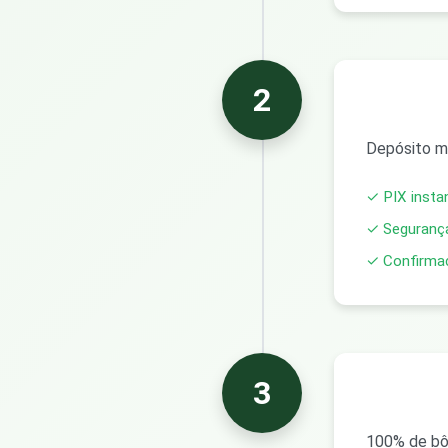
2
Depósito mí
✓ PIX insta
✓ Segurança
✓ Confirma
3
100% de bôn