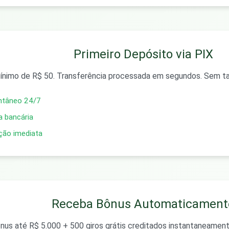
Primeiro Depósito via PIX
nimo de R$ 50. Transferência processada em segundos. Sem tax
ntâneo 24/7
 bancária
ção imediata
Receba Bônus Automaticament
us até R$ 5.000 + 500 giros grátis creditados instantaneament