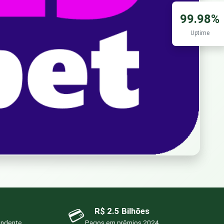
99.98%
Uptime
R$ 2.5 Bilhões
💳
endente
Pagos em prêmios 2024