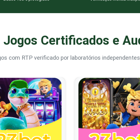
 Jogos Certificados e Au
os com RTP verificado por laboratórios independentes