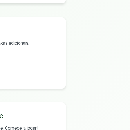
as adicionais.
e
e. Comece a jogar!