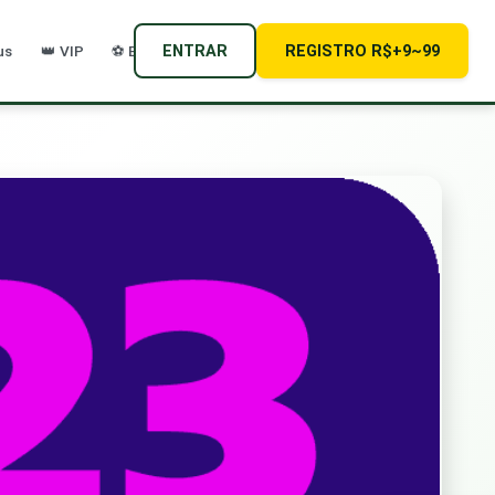
us
👑 VIP
⚽ Bet
ENTRAR
🏆 Win
🖥️ Plataforma
REGISTRO R$+9~99
📱 APP
📥 AP