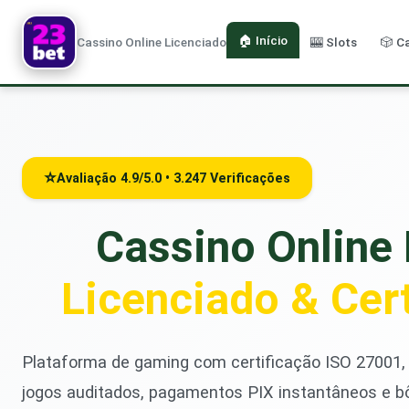
🏠 Início
Cassino Online Licenciado
🎰 Slots
🎲 C
⭐
Avaliação 4.9/5.0 • 3.247 Verificações
Cassino Online 
Licenciado & Cer
Plataforma de gaming com certificação ISO 27001, l
jogos auditados, pagamentos PIX instantâneos e b