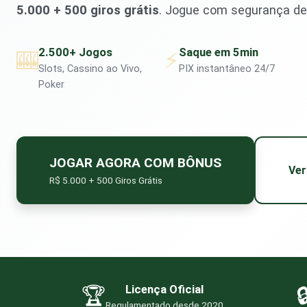
5.000 + 500 giros grátis
. Jogue com segurança de
2.500+ Jogos
Saque em 5min
🎰
⚡
Slots, Cassino ao Vivo,
PIX instantâneo 24/7
Poker
JOGAR AGORA COM BÔNUS
Ver
R$ 5.000 + 500 Giros Grátis
Licença Oficial
🏆

Regulamentado desde 2020